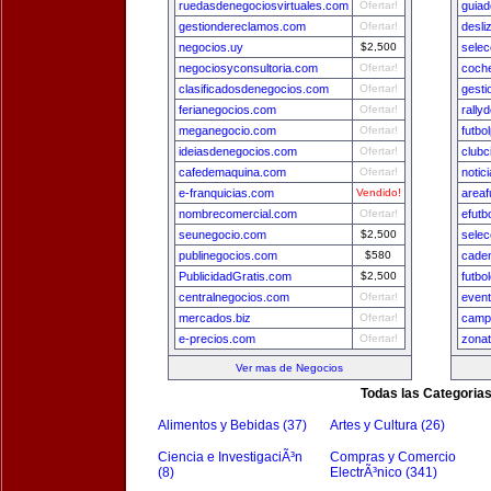
ruedasdenegociosvirtuales.com
Ofertar!
guia
gestiondereclamos.com
Ofertar!
desli
negocios.uy
$2,500
selec
negociosyconsultoria.com
Ofertar!
coch
clasificadosdenegocios.com
Ofertar!
gest
ferianegocios.com
Ofertar!
rally
meganegocio.com
Ofertar!
futbo
ideiasdenegocios.com
Ofertar!
clubc
cafedemaquina.com
Ofertar!
notic
e-franquicias.com
Vendido!
areaf
nombrecomercial.com
Ofertar!
efutb
seunegocio.com
$2,500
sele
publinegocios.com
$580
cade
PublicidadGratis.com
$2,500
futbo
centralnegocios.com
Ofertar!
even
mercados.biz
Ofertar!
camp
e-precios.com
Ofertar!
zona
Ver mas de Negocios
Todas las Categoria
Alimentos y Bebidas (37)
Artes y Cultura (26)
Ciencia e InvestigaciÃ³n
Compras y Comercio
(8)
ElectrÃ³nico (341)