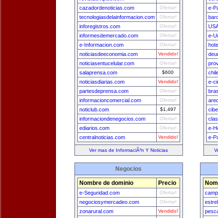
cazadordenoticias.com
Ofertar!
e-P
tecnologiasdelainformacion.com
Ofertar!
bar
inforegistros.com
Ofertar!
USA
informesdemercado.com
Ofertar!
e-U
e-Informacion.com
Ofertar!
hot
noticiasdeeconomia.com
Vendido!
deu
noticiasentucelular.com
Ofertar!
pro
salaprensa.com
$600
chi
noticiasdiarias.com
Vendido!
e-c
partesdeprensa.com
Ofertar!
bra
informacioncomercial.com
Ofertar!
are
noticlub.com
$1,497
cib
informaciondenegocios.com
Ofertar!
cla
ediarios.com
Ofertar!
e-H
centralnoticias.com
Vendido!
e-P
Ver mas de InformaciÃ³n Y Noticias
V
Negocios
Nombre de dominio
Precio
Nomb
e-Seguridad.com
Ofertar!
camp
negociosymercadeo.com
Ofertar!
estre
zonarural.com
Vendido!
pesca