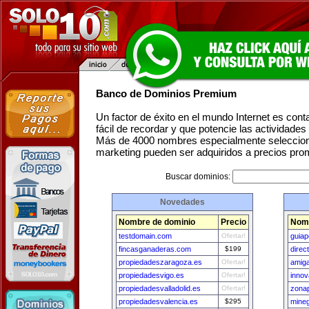
Banco de Dominios Premium
Un factor de éxito en el mundo Internet es con
fácil de recordar y que potencie las actividade
Más de 4000 nombres especialmente seleccion
marketing pueden ser adquiridos a precios pro
Buscar dominios:
Novedades
Nombre de dominio
Precio
Nomb
testdomain.com
Ofertar!
guia
fincasganaderas.com
$199
direc
propiedadeszaragoza.es
Ofertar!
amig
propiedadesvigo.es
Ofertar!
innov
propiedadesvalladolid.es
Ofertar!
zonap
propiedadesvalencia.es
$295
mine