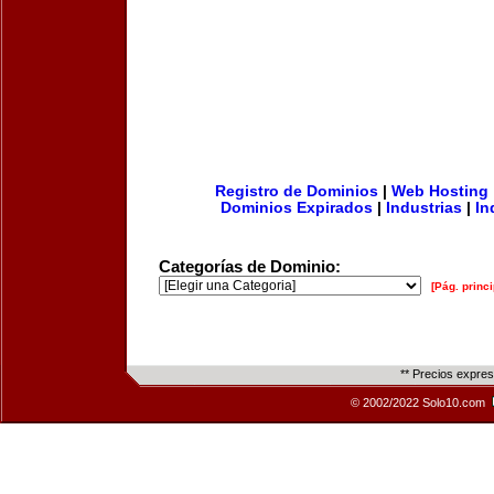
Registro de Dominios
|
Web Hosting
Dominios Expirados
|
Industrias
|
In
Categorías de Dominio:
[Pág. princi
** Precios expre
© 2002/2022 Solo10.com