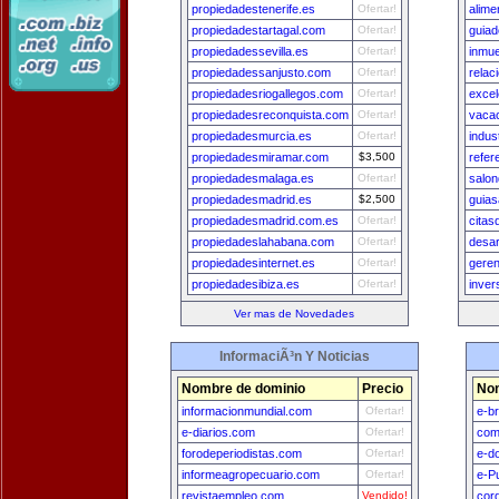
propiedadestenerife.es
Ofertar!
alim
propiedadestartagal.com
Ofertar!
guia
propiedadessevilla.es
Ofertar!
inmu
propiedadessanjusto.com
Ofertar!
rela
propiedadesriogallegos.com
Ofertar!
excel
propiedadesreconquista.com
Ofertar!
vacac
propiedadesmurcia.es
Ofertar!
indus
propiedadesmiramar.com
$3,500
refer
propiedadesmalaga.es
Ofertar!
salo
propiedadesmadrid.es
$2,500
guias
propiedadesmadrid.com.es
Ofertar!
cita
propiedadeslahabana.com
Ofertar!
desar
propiedadesinternet.es
Ofertar!
geren
propiedadesibiza.es
Ofertar!
inver
Ver mas de Novedades
InformaciÃ³n Y Noticias
Nombre de dominio
Precio
Nom
informacionmundial.com
Ofertar!
e-br
e-diarios.com
Ofertar!
com
forodeperiodistas.com
Ofertar!
e-d
informeagropecuario.com
Ofertar!
e-P
revistaempleo.com
Vendido!
cor