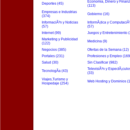
Economia, Dinero y Finan
Deportes (45)
(113)
Empresas e Industrias
Gobierno (16)
(374)
InformaciÃ³n y Noticias
InformÃ¡tica y ComputaciÃ
(57)
(57)
Internet (99)
Juegos y Entretenimiento (
Marketing y Publicidad
Medicina (9)
(122)
Negocios (385)
Ofertas de la Semana (12)
Portales (231)
Profesiones y Empleo (169
Salud (30)
Sin Clasificar (982)
TelevisiÃ³n y EspectÃ¡culo
TecnologÃ­a (43)
(33)
Viajes,Turismo y
Web Hosting y Dominios (
Hospedaje (254)