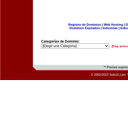
Registro de Dominios
|
Web Hosting
|
D
Dominios Expirados
|
Industrias
|
Indu
Categorías de Dominio:
[Pág. princi
** Precios expre
© 2002/2022 Solo10.com