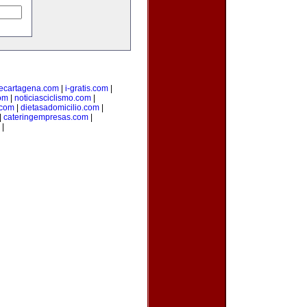
ecartagena.com
|
i-gratis.com
|
om
|
noticiasciclismo.com
|
.com
|
dietasadomicilio.com
|
|
cateringempresas.com
|
|