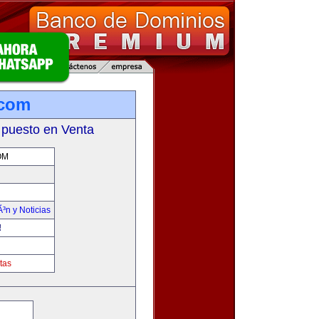
.com
 puesto en Venta
OM
Ã³n y Noticias
!
tas