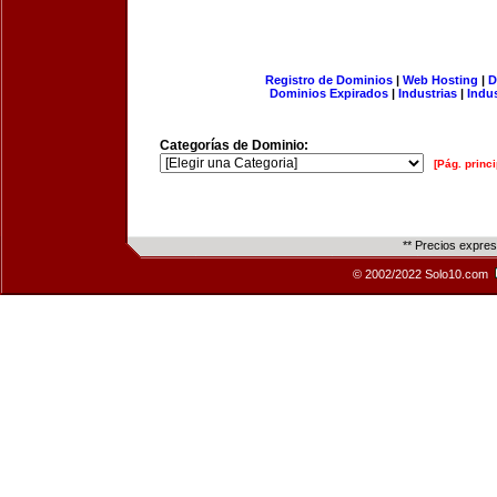
Registro de Dominios
|
Web Hosting
|
D
Dominios Expirados
|
Industrias
|
Indu
Categorías de Dominio:
[Pág. princi
** Precios expre
© 2002/2022 Solo10.com