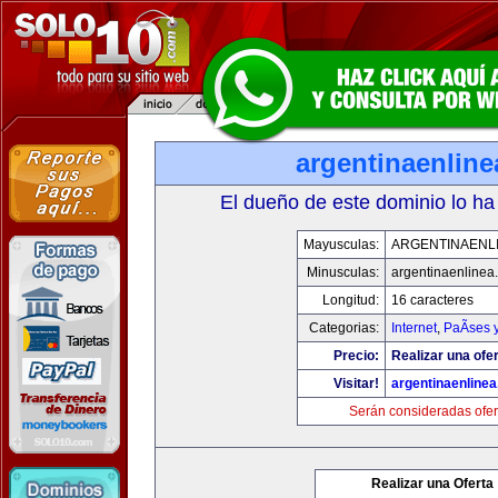
argentinaenlin
El dueño de este dominio lo ha
Mayusculas:
ARGENTINAENL
Minusculas:
argentinaenlinea
Longitud:
16 caracteres
Categorias:
Internet
,
PaÃ­ses 
Precio:
Realizar una ofer
Visitar!
argentinaenline
Serán consideradas ofer
Realizar una Oferta