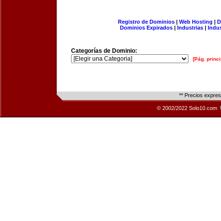
Registro de Dominios
|
Web Hosting
|
D
Dominios Expirados
|
Industrias
|
Indu
Categorías de Dominio:
[Pág. princi
** Precios expre
© 2002/2022 Solo10.com