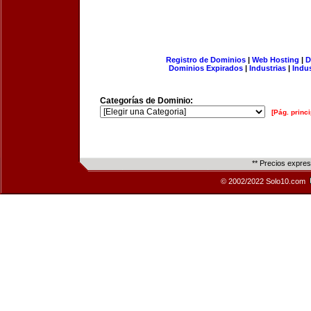
Registro de Dominios
|
Web Hosting
|
D
Dominios Expirados
|
Industrias
|
Indu
Categorías de Dominio:
[Pág. princi
** Precios expre
© 2002/2022 Solo10.com