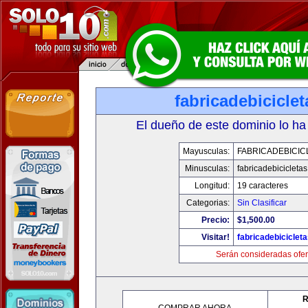
fabricadebicicle
El dueño de este dominio lo ha
Mayusculas:
FABRICADEBICIC
Minusculas:
fabricadebicicleta
Longitud:
19 caracteres
Categorias:
Sin Clasificar
Precio:
$1,500.00
Visitar!
fabricadebiciclet
Serán consideradas ofer
R