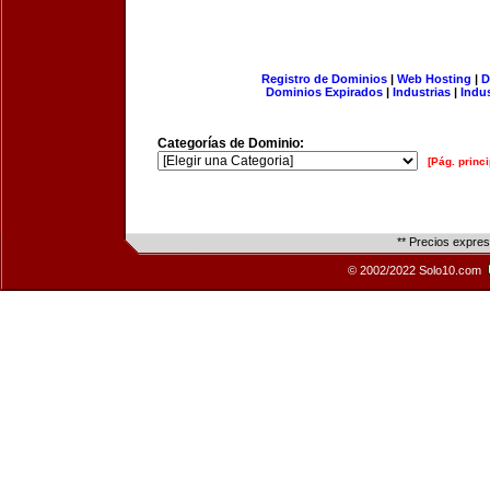
Registro de Dominios
|
Web Hosting
|
D
Dominios Expirados
|
Industrias
|
Indu
Categorías de Dominio:
[Pág. princi
** Precios expre
© 2002/2022 Solo10.com