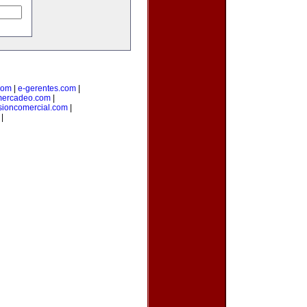
com
|
e-gerentes.com
|
mercadeo.com
|
sioncomercial.com
|
|