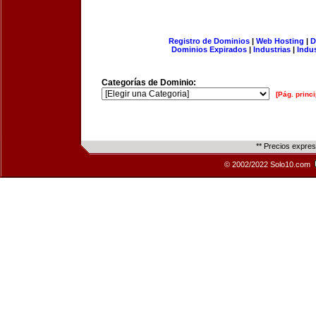
Registro de Dominios
|
Web Hosting
|
D
Dominios Expirados
|
Industrias
|
Indu
Categorías de Dominio:
[Pág. princi
** Precios expre
© 2002/2022 Solo10.com