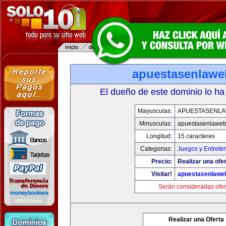
apuestasenlaw
El dueño de este dominio lo ha
Mayusculas:
APUESTASENL
Minusculas:
apuestasenlawe
Longitud:
15 caracteres
Categorias:
Juegos y Entrete
Precio:
Realizar una ofer
Visitar!
apuestasenlawe
Serán consideradas ofer
Realizar una Oferta