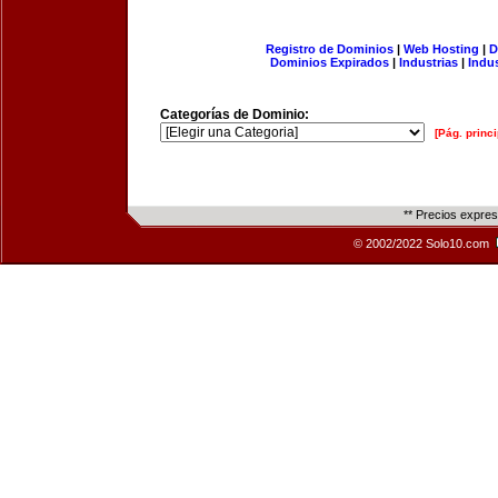
Registro de Dominios
|
Web Hosting
|
D
Dominios Expirados
|
Industrias
|
Indu
Categorías de Dominio:
[Pág. princi
** Precios expre
© 2002/2022 Solo10.com