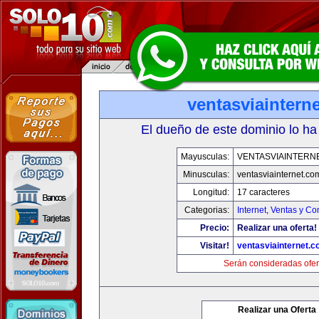
ventasviaintern
El dueño de este dominio lo ha
Mayusculas:
VENTASVIAINTERN
Minusculas:
ventasviainternet.co
Longitud:
17 caracteres
Categorias:
Internet
,
Ventas y Co
Precio:
Realizar una oferta!
Visitar!
ventasviainternet.
Serán consideradas ofer
Realizar una Oferta