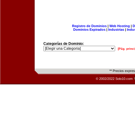
Registro de Dominios
|
Web Hosting
|
D
Dominios Expirados
|
Industrias
|
Indu
Categorías de Dominio:
[Pág. princi
** Precios expre
© 2002/2022 Solo10.com