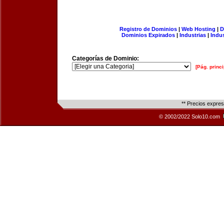
Registro de Dominios
|
Web Hosting
|
D
Dominios Expirados
|
Industrias
|
Indu
Categorías de Dominio:
[Pág. princi
** Precios expre
© 2002/2022 Solo10.com