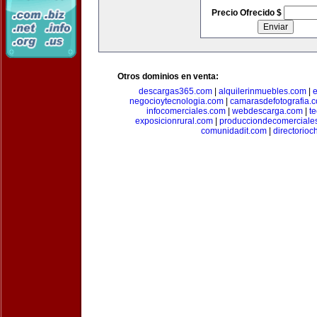
Precio Ofrecido $
Otros dominios en venta:
descargas365.com
|
alquilerinmuebles.com
|
e
negocioytecnologia.com
|
camarasdefotografia.
infocomerciales.com
|
webdescarga.com
|
t
exposicionrural.com
|
producciondecomerciale
comunidadit.com
|
directorioc