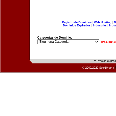
Registro de Dominios
|
Web Hosting
|
D
Dominios Expirados
|
Industrias
|
Indu
Categorías de Dominio:
[Pág. princi
** Precios expre
© 2002/2022 Solo10.com