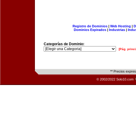
Registro de Dominios
|
Web Hosting
|
D
Dominios Expirados
|
Industrias
|
Indu
Categorías de Dominio:
[Pág. princi
** Precios expre
© 2002/2022 Solo10.com