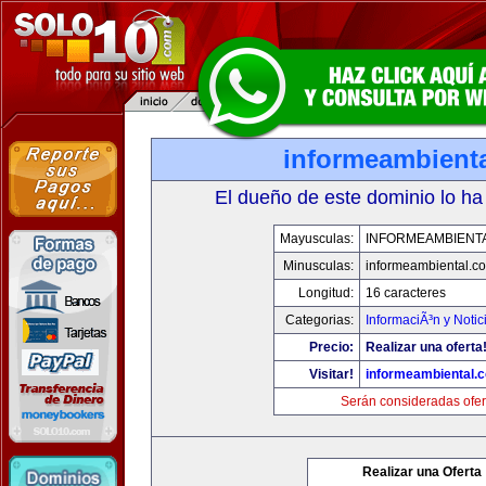
informeambient
El dueño de este dominio lo ha
Mayusculas:
INFORMEAMBIENT
Minusculas:
informeambiental.c
Longitud:
16 caracteres
Categorias:
InformaciÃ³n y Notic
Precio:
Realizar una oferta
Visitar!
informeambiental.
Serán consideradas ofer
Realizar una Oferta