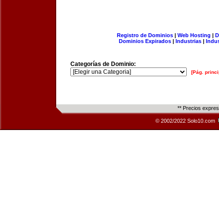
Registro de Dominios
|
Web Hosting
|
D
Dominios Expirados
|
Industrias
|
Indu
Categorías de Dominio:
[Pág. princi
** Precios expre
© 2002/2022 Solo10.com