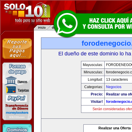
forodenegoci
El dueño de este dominio lo ha
Mayusculas:
FORODENEGO
Minusculas:
forodenegocio.
Longitud:
13 caracteres
Categorias:
Negocios
Precio:
Realizar una of
Visitar!
forodenegocio
Serán consideradas ofer
Realizar una Oferta