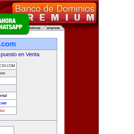
o.com
 puesto en Venta
CIO.COM
com
erta!
.com
tas