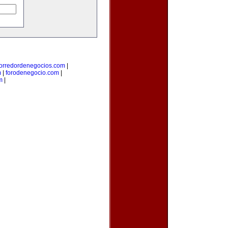
orredordenegocios.com
|
m
|
forodenegocio.com
|
m
|