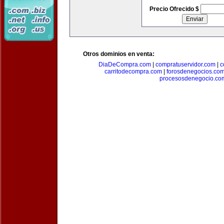
Precio Ofrecido $
Otros dominios en venta:
DiaDeCompra.com
|
compratuservidor.com
|
c
carritodecompra.com
|
forosdenegocios.co
procesosdenegocio.co