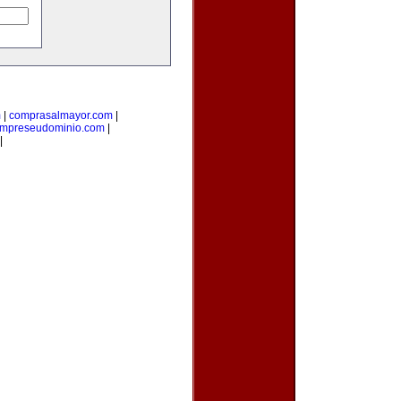
m
|
comprasalmayor.com
|
mpreseudominio.com
|
|