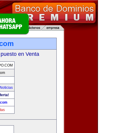
.com
 puesto en Venta
PO.COM
com
Noticias
ferta!
.com
tas