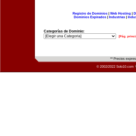
Registro de Dominios
|
Web Hosting
|
D
Dominios Expirados
|
Industrias
|
Indu
Categorías de Dominio:
[Pág. princi
** Precios expre
© 2002/2022 Solo10.com