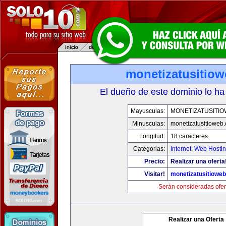
monetizatusitio
El dueño de este dominio lo ha
Mayusculas:
MONETIZATUSITI
Minusculas:
monetizatusitioweb
Longitud:
18 caracteres
Categorias:
Internet
,
Web Hostin
Precio:
Realizar una oferta
Visitar!
monetizatusitiowe
Serán consideradas ofer
Realizar una Oferta