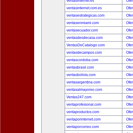
ventasinternet.es
Ofer
ventasinternet.com.es
Ofer
ventasestrategicas.com
Ofer
ventasenmiami.com
Ofer
ventasecuador.com
Ofer
ventasdesdecasa.com
Ofer
VentasDeCatalogo.com
Ofer
ventasdecampos.com
Ofer
ventascordoba.com
Ofer
ventasbrasil.com
Ofer
ventasbolivia.com
Ofer
ventasargentina.com
Ofer
ventasalmayoreo.com
Ofer
Ventas247.com
Ofer
ventaprofesional.com
Ofer
ventaproductos.com
Ofer
ventaporinternet.com
Ofer
ventaporcorreo.com
Ofer