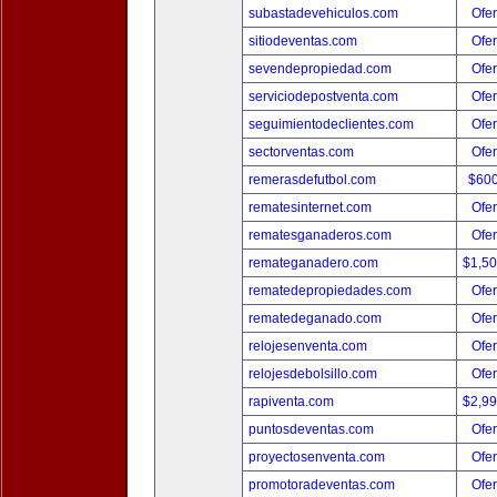
subastadevehiculos.com
Ofer
sitiodeventas.com
Ofer
sevendepropiedad.com
Ofer
serviciodepostventa.com
Ofer
seguimientodeclientes.com
Ofer
sectorventas.com
Ofer
remerasdefutbol.com
$60
rematesinternet.com
Ofer
rematesganaderos.com
Ofer
remateganadero.com
$1,5
rematedepropiedades.com
Ofer
rematedeganado.com
Ofer
relojesenventa.com
Ofer
relojesdebolsillo.com
Ofer
rapiventa.com
$2,9
puntosdeventas.com
Ofer
proyectosenventa.com
Ofer
promotoradeventas.com
Ofer