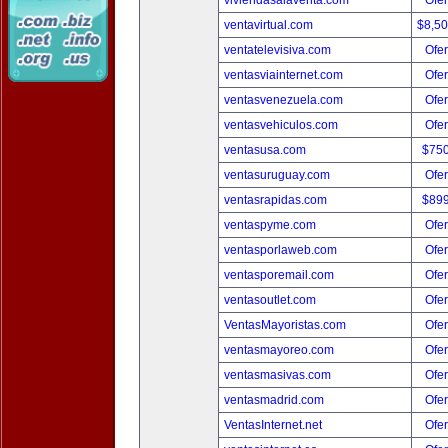
viviendasalaventa.com
Ofer
ventavirtual.com
$8,5
ventatelevisiva.com
Ofer
ventasviainternet.com
Ofer
ventasvenezuela.com
Ofer
ventasvehiculos.com
Ofer
ventasusa.com
$75
ventasuruguay.com
Ofer
ventasrapidas.com
$89
ventaspyme.com
Ofer
ventasporlaweb.com
Ofer
ventasporemail.com
Ofer
ventasoutlet.com
Ofer
VentasMayoristas.com
Ofer
ventasmayoreo.com
Ofer
ventasmasivas.com
Ofer
ventasmadrid.com
Ofer
VentasInternet.net
Ofer