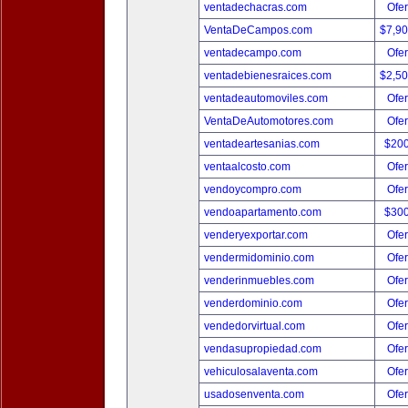
ventadechacras.com
Ofer
VentaDeCampos.com
$7,9
ventadecampo.com
Ofer
ventadebienesraices.com
$2,5
ventadeautomoviles.com
Ofer
VentaDeAutomotores.com
Ofer
ventadeartesanias.com
$20
ventaalcosto.com
Ofer
vendoycompro.com
Ofer
vendoapartamento.com
$30
venderyexportar.com
Ofer
vendermidominio.com
Ofer
venderinmuebles.com
Ofer
venderdominio.com
Ofer
vendedorvirtual.com
Ofer
vendasupropiedad.com
Ofer
vehiculosalaventa.com
Ofer
usadosenventa.com
Ofer