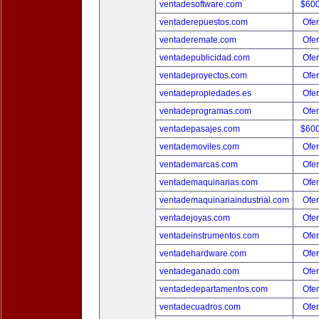
ventadesoftware.com
$60
ventaderepuestos.com
Ofer
ventaderemate.com
Ofer
ventadepublicidad.com
Ofer
ventadeproyectos.com
Ofer
ventadepropiedades.es
Ofer
ventadeprogramas.com
Ofer
ventadepasajes.com
$60
ventademoviles.com
Ofer
ventademarcas.com
Ofer
ventademaquinarias.com
Ofer
ventademaquinariaindustrial.com
Ofer
ventadejoyas.com
Ofer
ventadeinstrumentos.com
Ofer
ventadehardware.com
Ofer
ventadeganado.com
Ofer
ventadedepartamentos.com
Ofer
ventadecuadros.com
Ofer