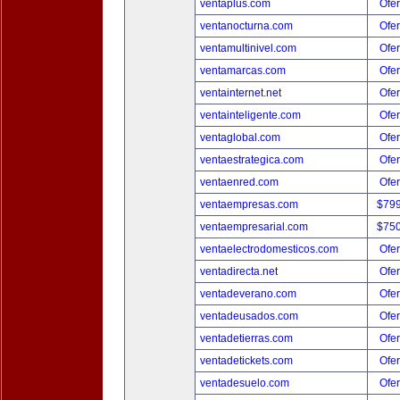
ventaplus.com
Ofer
ventanocturna.com
Ofer
ventamultinivel.com
Ofer
ventamarcas.com
Ofer
ventainternet.net
Ofer
ventainteligente.com
Ofer
ventaglobal.com
Ofer
ventaestrategica.com
Ofer
ventaenred.com
Ofer
ventaempresas.com
$79
ventaempresarial.com
$75
ventaelectrodomesticos.com
Ofer
ventadirecta.net
Ofer
ventadeverano.com
Ofer
ventadeusados.com
Ofer
ventadetierras.com
Ofer
ventadetickets.com
Ofer
ventadesuelo.com
Ofer