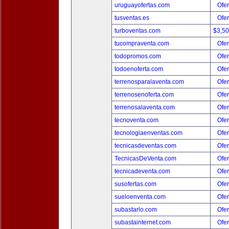
uruguayofertas.com
Ofer
tusventas.es
Ofer
turboventas.com
$3,5
tucompraventa.com
Ofer
todopromos.com
Ofer
todoenoferta.com
Ofer
terrenosparalaventa.com
Ofer
terrenosenoferta.com
Ofer
terrenosalaventa.com
Ofer
tecnoventa.com
Ofer
tecnologiaenventas.com
Ofer
tecnicasdeventas.com
Ofer
TecnicasDeVenta.com
Ofer
tecnicadeventa.com
Ofer
susofertas.com
Ofer
sueloenventa.com
Ofer
subastarlo.com
Ofer
subastainternet.com
Ofer