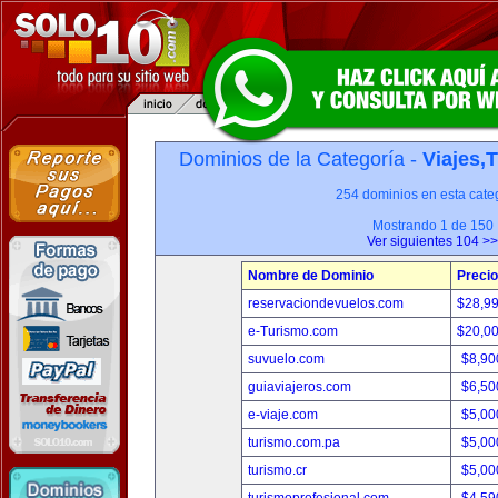
Dominios de la Categoría -
Viajes,
254 dominios en esta categ
Mostrando 1 de 150
Ver siguientes 104 >>
Nombre de Dominio
Precio
reservaciondevuelos.com
$28,9
e-Turismo.com
$20,0
suvuelo.com
$8,90
guiaviajeros.com
$6,50
e-viaje.com
$5,00
turismo.com.pa
$5,00
turismo.cr
$5,00