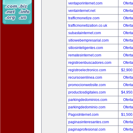
ventaporinternet.com
Oferta
ventainternet.net
Oferta
trafficmonetize.com
Oferta
trafficmonetization.co.uk
Oferta
subastainternet.com
Oferta
sitiowebempresarial.com
Oferta
sitiosinteligentes.com
Oferta
rematesinternet.com
Oferta
registroenbuscadores.com
Oferta
registroelectronico.com
$2,900
recursosenlinea.com
Oferta
promocionwebsite.com
Oferta
productosdigitales.com
$4,950
parkingdedominios.com
Oferta
parkingdedominio.com
Oferta
PagosInternet.com
$1,500
paginasinteresantes.com
Oferta
paginaprofesional.com
Oferta